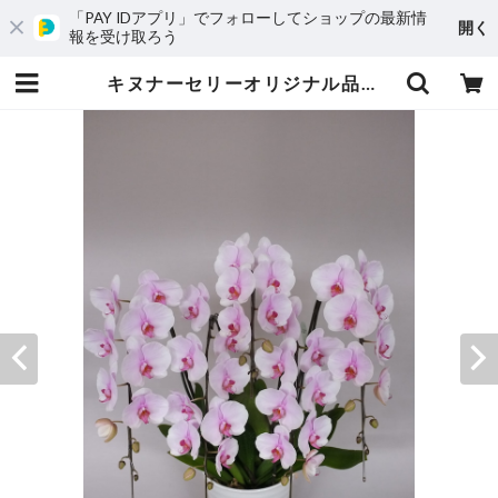
「PAY IDアプリ」でフォローしてショップの最新情
開く
報を受け取ろう
キヌナーセリーオリジナル品種 大輪 淡ピンク ５本立ち ５０輪～ | キヌナーセリー 純国内生産の胡蝶蘭生産者