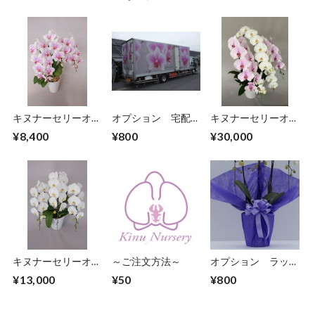
キヌナーセリーオリ
オプション 宅配料
キヌナーセリーオリ
ジナル品種 ヴィー
（北海道・四国地
ジナル品種 大輪
¥8,400
¥800
¥30,000
ナス ３本立ち ２
方・九州地方）
白×ピンクMIX 5本
2輪以上～
立ち 6０輪～
キヌナーセリーオリ
～ご注文方法～
オプション ラッピ
ジナル品種 大輪
ング（シングル）
¥13,000
¥50
¥800
白 ３本立ち ３０
輪～