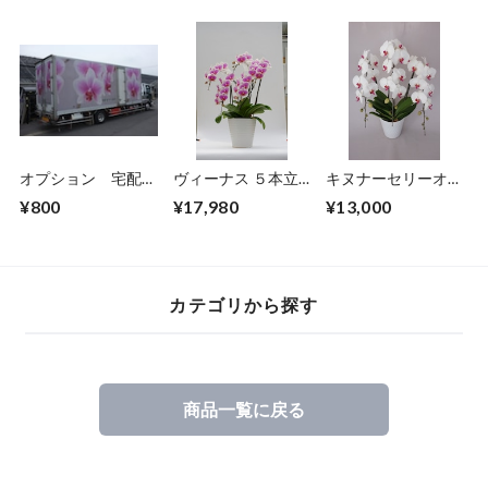
ち ３０輪～
本立ち ４０輪～
オプション 宅配料
ヴィーナス ５本立
キヌナーセリーオリ
（北海道・四国地
ち ４５輪～
ジナル品種 大輪
¥800
¥17,980
¥13,000
方・九州地方）
白赤 ３本立ち ３
０輪～
カテゴリから探す
商品一覧に戻る