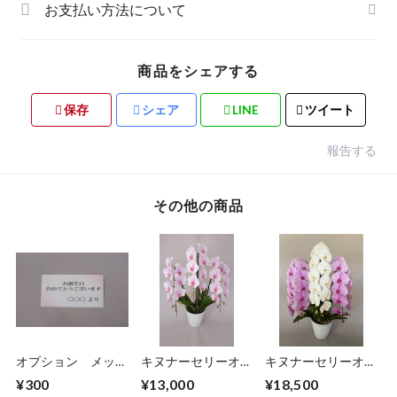
お支払い方法について
商品をシェアする
保存
シェア
LINE
ツイート
報告する
その他の商品
オプション メッセ
キヌナーセリーオリ
キヌナーセリーオリ
ージカード
ジナル品種 大輪
ジナル品種 大輪
¥300
¥13,000
¥18,500
淡ピンク ３本立
白×ピンクMIX ３