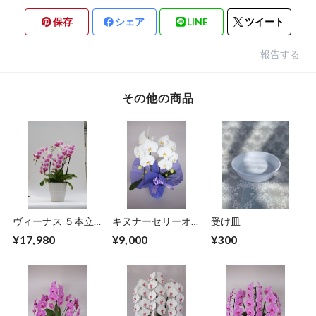
保存
シェア
LINE
ツイート
報告する
その他の商品
ヴィーナス ５本立
キヌナーセリーオリ
受け皿
ち ４５輪～
ジナル品種 大輪
¥17,980
¥9,000
¥300
白 ２本立ち ２０
輪～ 仏供えラッピ
ング込み