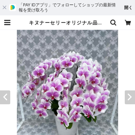
「PAY IDアプリ」でフォローしてショップの最新情
開く
報を受け取ろう
キヌナーセリーオリジナル品種 ヴィーナス 8本立ち 70輪以上～ | キヌナーセリー 純国内生産の胡蝶蘭生産者