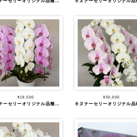
キヌナーセリーオリジナル品種 大輪 白 ５本立ち ５０輪～
¥18,500
¥30,000
キヌナーセリーオリジナル品種 大輪 白×ピンクMIX ３本立ち ４０輪～