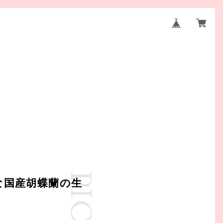
な国産胡蝶蘭の生
y-
ts-