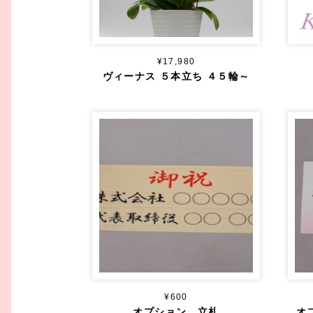
¥17,980
ヴィーナス ５本立ち ４５輪～
¥600
オプション 立札
オ