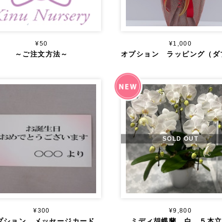
¥50
¥1,000
～ご注文方法～
SOLD OUT
¥300
¥9,800
プション メッセージカード
ミディ胡蝶蘭 白 ５本