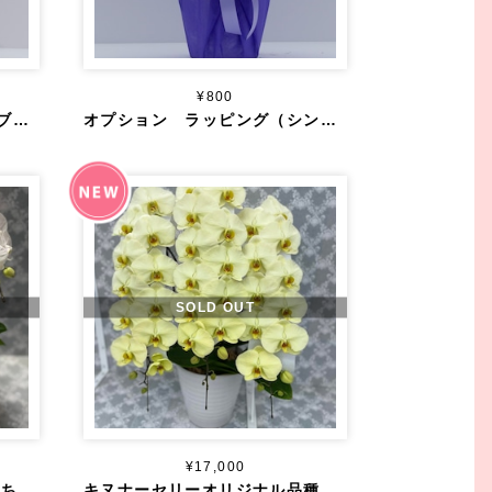
¥800
オプション ラッピング（ダブル）
オプション ラッピング（シングル）
SOLD OUT
¥17,000
立ち
キヌナーセリーオリジナル品種 大輪 黄色 ３本立ち ４０輪～