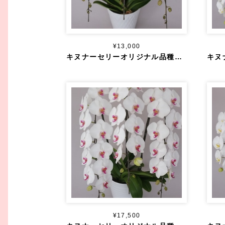
¥13,000
キヌナーセリーオリジナル品種 大輪 白赤 ３本立ち ３０輪～
¥17,500