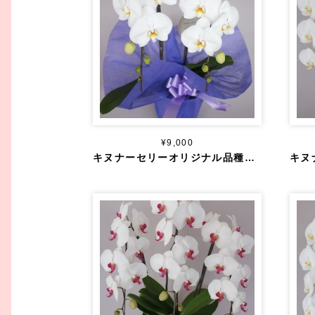
¥9,000
キヌナーセリーオリジナル品種 大輪 白 ２本立ち ２０輪～ 仏供えラッピング込み