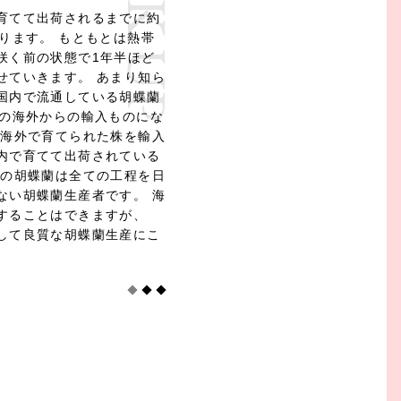
PICK UP
１９７３年から栃木県宇都
育てて出荷されるまでに約
しました。 創案したグルー
ります。 もともとは熱帯
ー栽培方式により、完全国
湿度・光の管理が品質に大
咲く前の状態で1年半ほど
を年間を通じて生産・出
求めると例え歳月がかかっ
せていきます。 あまり知ら
です。 キヌナーセリーの胡
り、育成をコントロール出
国内で流通している胡蝶蘭
ナル品種があります。 花持
う想いがあるからです。 そ
どの海外からの輸入ものにな
花の大きさ等非常に品質が
携して徹底した品質管理の
で海外で育てられた株を輸入
としてご愛顧いただける胡
蘭作りに専念しておりま
内で育てて出荷されている
。 そのことから、過去に
ーの胡蝶蘭は全ての工程を日
大臣賞」などの受賞歴もあ
ない胡蝶蘭生産者です。 海
することはできますが、
して良質な胡蝶蘭生産にこ