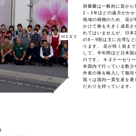
弊社キヌナーセリーは、
胡蝶蘭は一般的に苗から
宮市で胡蝶蘭作りを開始
2～3年ほどの歳月がかか
プ企業の連携によるリレ
胡蝶蘭は徹底した温度・
地域の植物のため、花が
内産で最高品質の胡蝶蘭
きく影響します。品質を
かけて株を大きく成長さ
荷・販売している生産者
たとしても最初から携わ
れてはいませんが、日本
蝶蘭は、数多くのオリジ
来るほうが望ましいとい
NEXT
の8～9割は主に台湾な
ちの良さ、花の付き方、
のためグループ会社と連
ります。 花が咲く前ま
高く、特別な日の贈り物
元、手間暇をかけて胡蝶
して、半年間ほど日本国
蝶蘭を作り続けています
す。
のです。 キヌナーセリ
「天皇杯」や「内閣総理
本国内で行っている数少
ります。
外産の株を輸入して栽培
我々は国内一貫生産を通
だわりを持っています。
8